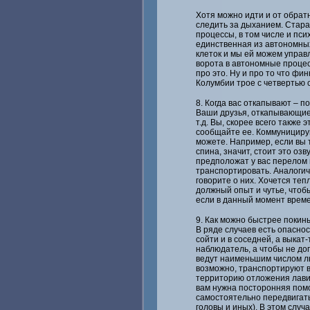
Хотя можно идти и от обратн
следить за дыханием. Стара
процессы, в том числе и пси
единственная из автономных
клеток и мы ей можем управл
ворота в автономные процес
про это. Ну и про то что ф
Колумбии трое с четвертью с
8. Когда вас откапывают – 
Ваши друзья, откапывающие в
т.д. Вы, скорее всего также 
сообщайте ее. Коммуницируй
можете. Например, если вы т
спина, значит, стоит это оз
предположат у вас перелом 
транспортировать. Аналогич
говорите о них. Хочется теп
должный опыт и чутье, чтобы
если в данный момент време
9. Как можно быстрее покин
В ряде случаев есть опаснос
сойти и в соседней, а выкат
наблюдатель, а чтобы не до
ведут наименьшим числом лю
возможно, транспортируют в 
территорию отложения лави
вам нужна посторонняя помощ
самостоятельно передвигать
головы и иных). В этом случ