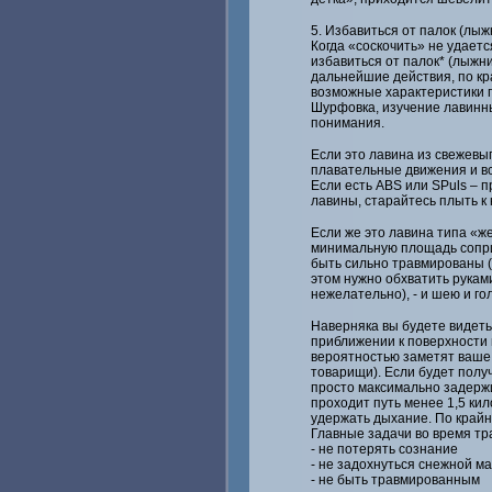
5. Избавиться от палок (лыж
Когда «соскочить» не удаетс
избавиться от палок* (лыжни
дальнейшие действия, по кр
возможные характеристики 
Шурфовка, изучение лавинных
понимания.
Если это лавина из свежевып
плавательные движения и вс
Если есть ABS или SPuls – пр
лавины, старайтесь плыть к 
Если же это лавина типа «ж
минимальную площадь сопри
быть сильно травмированы (п
этом нужно обхватить руками
нежелательно), - и шею и гол
Наверняка вы будете видеть 
приближении к поверхности 
вероятностью заметят ваше 
товарищи). Если будет получ
просто максимально задержи
проходит путь менее 1,5 кил
удержать дыхание. По крайн
Главные задачи во время тр
- не потерять сознание
- не задохнуться снежной м
- не быть травмированным