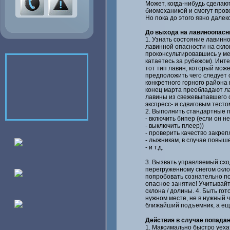
Может, когда-нибудь сделаю
биомеханикой и смогут пров
Но пока до этого явно далеко
До выхода на лавиноопасн
1. Узнать состояние лавинно
лавинной опасности на склон
проконсультировавшись у ме
катаетесь за рубежом). Инте
тот тип лавин, который може
предположить чего следует 
конкретного горного района 
конец марта преобладают лав
лавины из свежевыпавшего 
экспресс- и сдвиговым тест
2. Выполнить стандартные 
- включить бипер (если он н
- выключить плеер))
- проверить качество закре
- лыжникам, в случае повыш
- и т.д.
3. Вызвать управляемый сход
перегруженному снегом скло
попробовать сознательно под
опасное занятие! Учитывайт
склона / долины. 4. Быть го
нужном месте, не в нужный ч
ближайший подъемник, а еще 
Действия в случае попадан
1. Максимально быстро уеха