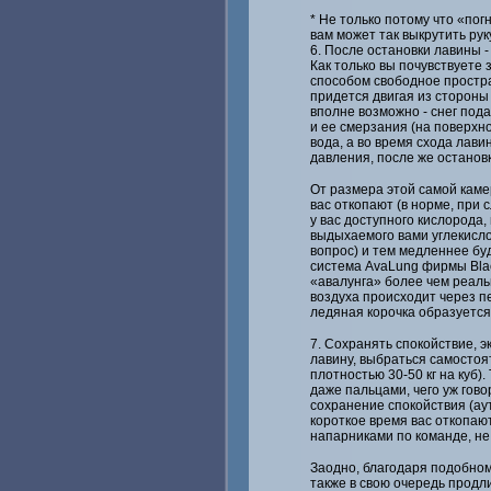
* Не только потому что «погн
вам может так выкрутить рук
6. После остановки лавины 
Как только вы почувствуете
способом свободное простран
придется двигая из стороны 
вполне возможно - снег под
и ее смерзания (на поверхн
вода, а во время схода лав
давления, после же останов
От размера этой самой каме
вас откопают (в норме, при 
у вас доступного кислорода
выдыхаемого вами углекислог
вопрос) и тем медленнее бу
система AvaLung фирмы Blac
«авалунга» более чем реаль
воздуха происходит через п
ледяная корочка образуется 
7. Сохранять спокойствие, 
лавину, выбраться самостоя
плотностью 30-50 кг на куб)
даже пальцами, чего уж гов
сохранение спокойствия (аут
короткое время вас откопаю
напарниками по команде, не
Заодно, благодаря подобном
также в свою очередь продл