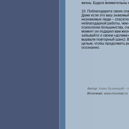
жизнь. Будьте внимательны к
10. Поблагодарите своих сп
Даже если это ваш знакомый 
незнакомые люди – спасател
неблагодарной работы, чем с
психологии большинства, сч
момент он подарил вам жизнь
забывайте о своем «должке»
вырвали повторный шанс). В
целым, чтобы продолжить р
осознанно.
Автор
: Алекс Кузмицкий – 
Источник
: www.mountain.ru