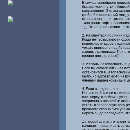
В случае малейшего подозре
быстро «скипнуть» в ближай
направлении. Это актуально
гребней и понижений между 
склона кара, если там есть 
типа рандклюфта. Аналогично
т.д. Это еще не лавина…это
2. Разогнаться по линии пад
Когда нет возможности схор
поверхности каров, ледников
уехать примерно под 45 гра
лавины / камнепада. При это
вредно для здоровья)).
3. Из зоны безопасности оц
Если вы сумели уйти без по
остановится в безопасном м
было, но вдруг кому-то из 
членами вашей команды и де
4. Если вас «догнало»…
Не важно, были ли вы инициа
вас сверху, в любом случае,
энергично выполняйте любы
уехать в безопасную зону (с
прошлого сезона смог убежат
борись он до последнего, кто
Да, порой для этого нужно п
начинает приваливать со вс
детка», приходится шевели