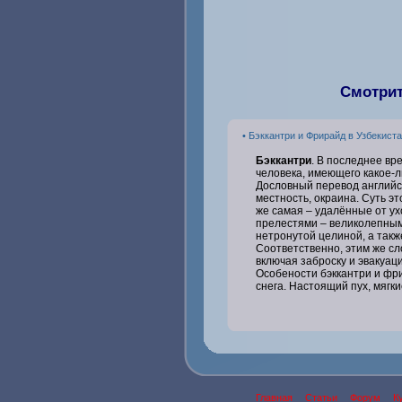
Смотрит
• Бэккантри и Фрирайд в Узбекист
Бэккантри
. В последнее вр
человека, имеющего какое-л
Дословный перевод английс
местность, окраина. Суть эт
же самая – удалённые от ух
прелестями – великолепным
нетронутой целиной, а такж
Соответственно, этим же сл
включая заброску и эвакуац
Особености бэккантри и фр
снега. Настоящий пух, мягк
Главная
Статьи
Форум
К