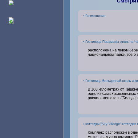
Смотрит
• Размещение
• Гостиница Пирамиды отель на Ч
расположена на левом берег
национальном парке, всего в
• Гостиница Бельдерсай отель и к
В 100 километрах от Ташкен
одно из самых живописных 
расположен отель "Бельдер
• коттеджи "Sky Villadge" коттеджи
Комплекс расположен в одн
метров над уровнем моря. 