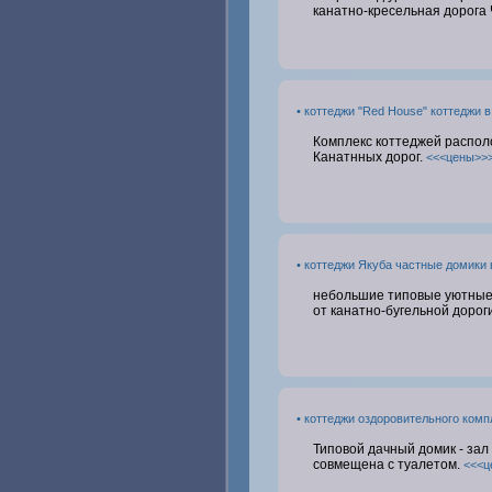
канатно-кресельная дорога
• коттеджи "Red House" коттеджи 
Комплекс коттеджей располож
Канатнных дорог.
<<<цены>>
• коттеджи Якуба частные домики 
небольшие типовые уютные 
от канатно-бугельной дорог
• коттеджи оздоровительного ком
Типовой дачный домик - зал 
совмещена с туалетом.
<<<ц