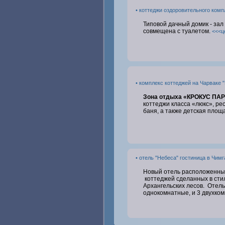
• коттеджи оздоровительного ком
Типовой дачный домик - зал 
совмещена с туалетом.
<<<ц
• комплекс коттеджей на Чарваке 
Зона отдыха «КРОКУС ПАР
коттеджи класса «люкс», рес
баня, а также детская площ
• отель "Небеса" гостиница в Чимг
Новый отель расположенный 
коттеджей сделанных в стил
Архангельских лесов. Отель
однокомнатные, и 3 двухком